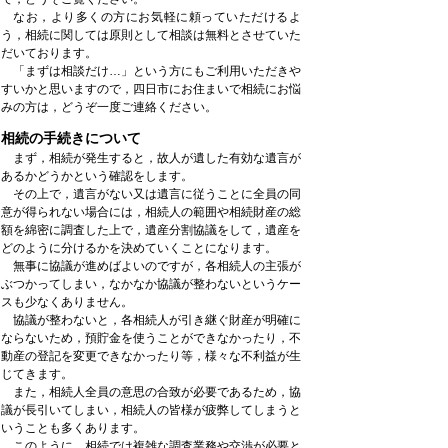
なお，より多くの方にお気軽に頼っていただけるよ
う，相続に関しては原則として相談は無料とさせていた
だいております。
「まずは相談だけ…」という方にもご利用いただきや
すいかと思いますので，四日市にお住まいで相続にお悩
みの方は，どうぞ一度ご連絡ください。
相続の手続きについて
まず，相続が発生すると，故人が遺した有効な遺言が
あるかどうかという確認をします。
その上で，遺言がない又は遺言に従うことに全員の同
意が得られない場合には，相続人の範囲や相続財産の総
額を綿密に調査した上で，遺産分割協議をして，遺産を
どのように分けるかを決めていくことになります。
無事に協議が進めばよいのですが，各相続人の主張が
ぶつかってしまい，なかなか協議が整わないというケー
スも少なくありません。
協議が整わないと，各相続人が引き継ぐ財産が明確に
ならないため，預貯金を使うことができなかったり，不
動産の登記を変更できなかったり等，様々な不利益が生
じてきます。
また，相続人全員の意思の合致が必要であるため，協
議が長引いてしまい，相続人の皆様が疲弊してしまうと
いうことも多くあります。
このように，相続では複雑な調査業務や交渉が必要と